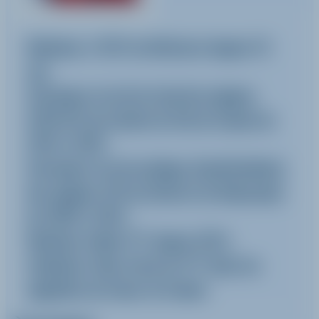
Moniteur à l'ESF de Mottaret depuis 10
ans.
Entraineur de ski de fond des équipes
U20/U23 du Comité de Ski de Savoie de
2014 à 2018.
Entraineur de ski nordique (fond/biathlon)
des équipes U16 du District de Maurienne
de 2009 à 2014.
Moniteur-Guide VTT depuis 2013,
fondateur d'une Ecole de VTT dans les
vignobles du Coeur de Savoie.