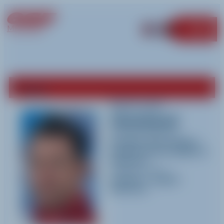
MÉRIBEL
MENU
Retour
Samuel
Jaussaud
Activités pratiquées
Ski alpin
,
Ski nordique
,
Jardin d'enfant (Alpin)
et
Raquette
Langues parlées
Français
-
Anglais
-
Allemand