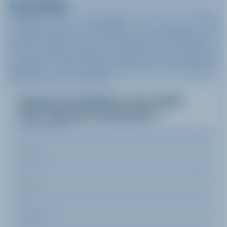
À propos
Passionné par la montagne, le ski et la culture
nordique, avide de transmission et de partage, je me
ferais un plaisir de vous accompagner sur les pistes ou
hors des sentiers battus. Ski skate, ski classic, biathlon,
raquettes... autant d'activités propices à l'émergence
d'expériences inoubliables.
Quand souhaitez-vous skier
avec
Samuel
Jaussaud
?
Nom de famille
Prénom
Email
Téléphone