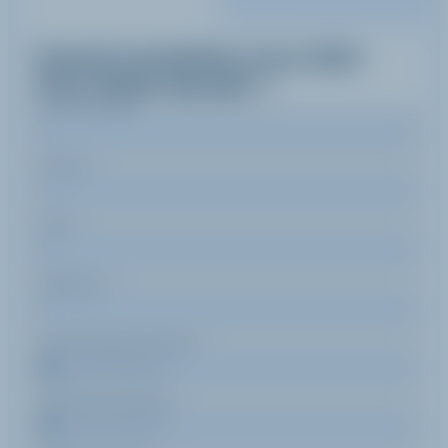
Quand souhaitez-vous skier
avec
Robin
Baudin
?
Nom de famille
Prénom
Email
Téléphone
Date de début de séjour
Date de fin de séjour