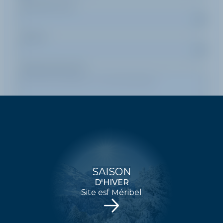
Durée d'un cours
Pratique
Message (optionnel)
ENVOYER
SAISON
D'HIVER
Site esf Méribel