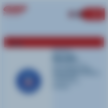
MÉRIBEL
MENU
Retour
Robin
Baudin
Activités pratiquées
Ski nordique
,
Jardin
d'enfant (Alpin)
,
Biathlon
et
Raquette
Langues parlées
Français