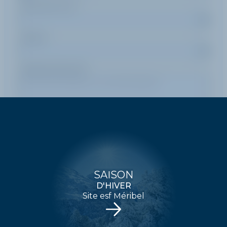
Durée d'un cours
Pratique
Message (optionnel)
ENVOYER
SAISON
D'HIVER
Site esf Méribel