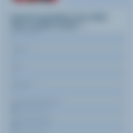
Quand souhaitez-vous skier
avec
Lorelie
Coulet
?
Nom de famille
Prénom
Email
Téléphone
Date de début de séjour
Date de fin de séjour