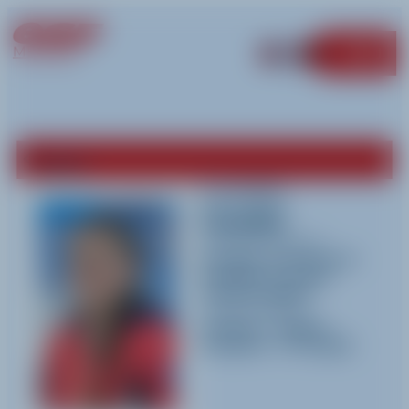
MÉRIBEL
MENU
Retour
Lorelie
Coulet
Activités pratiquées
Ski alpin
,
Snowboard
,
Handiski
et
Jardin
d'enfant (Alpin)
Langues parlées
Français
-
Anglais
-
Espagnol
-
Portugais