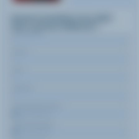
Quand souhaitez-vous skier
avec
Laurene
Willerval
?
Nom de famille
Prénom
Email
Téléphone
Date de début de séjour
Date de fin de séjour