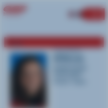
MÉRIBEL
MENU
Retour
Laurene
Willerval
Activités pratiquées
Ski alpin
et
Jardin
d'enfant (Alpin)
Langues parlées
Français
-
Anglais