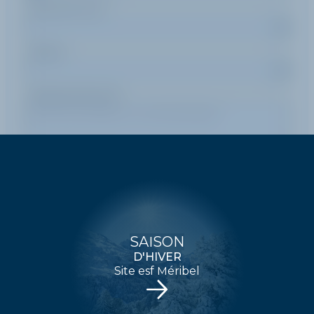
Durée d'un cours
Pratique
Message (optionnel)
ENVOYER
SAISON
D'HIVER
Site esf Méribel