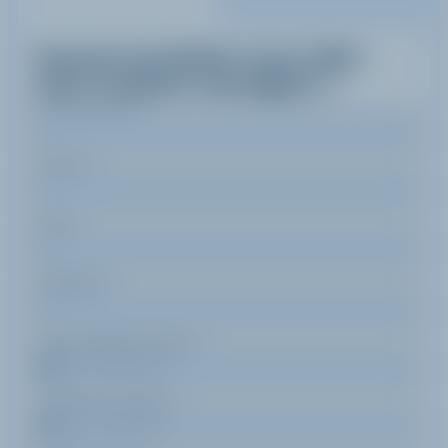
Quand souhaitez-vous skier
avec
Frederic
Grandjean
?
Nom de famille
Prénom
Email
Téléphone
Date de début de séjour
Date de fin de séjour