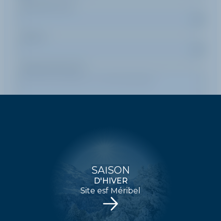
Durée d'un cours
Pratique
Message (optionnel)
ENVOYER
SAISON
D'HIVER
Site esf Méribel