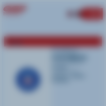
MÉRIBEL
MENU
Retour
Frederic
Grandjean
Activités pratiquées
Ski alpin
Langues parlées
Français
-
Anglais
-
Espagnol