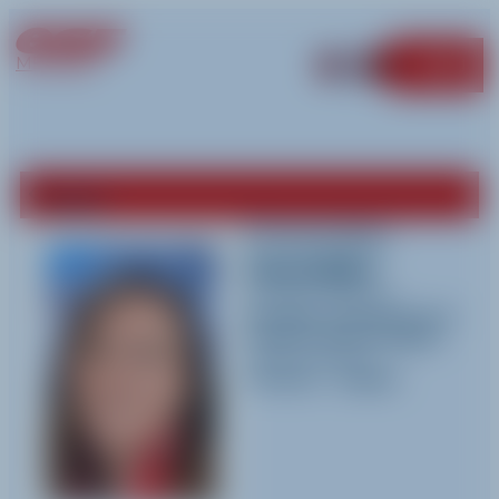
MÉRIBEL
MENU
Retour
Charlotte
Jourdan
Activités pratiquées
Ski alpin
,
Snowboard
et
Jardin d'enfant (Alpin)
Langues parlées
Français
-
Anglais