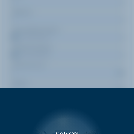
Téléphone
Date de début de séjour
Date de fin de séjour
Durée d'un cours
Pratique
Message (optionnel)
SAISON