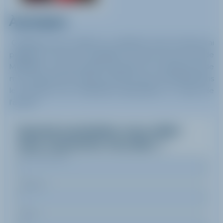
À propos
Originaire de la vallée et y habitant toute l'année, j'ai
pratiqué le ski de compétition au sein du ski club de
MÉRIBEL. Je suis aussi fan de golf. En complément de
mon activité de monitrice de ski l'hiver, je travaille dans
le domaine de l'hôtellerie-restauration le reste de
l'année
Quand souhaitez-vous skier
avec
Charlotte
Jourdan
?
Nom de famille
Prénom
Email