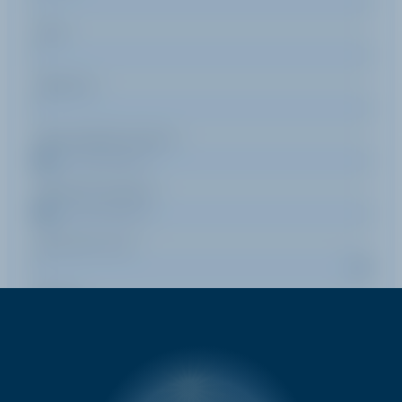
Email
Téléphone
Date de début de séjour
Date de fin de séjour
Durée d'un cours
Pratique
Message (optionnel)