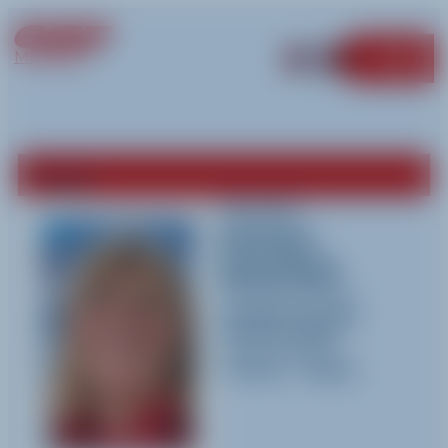
MÉRIBEL
MENU
Retour
Cecile
Portet-
bouchet
Activités pratiquées
Ski alpin
et
Jardin
d'enfant (Alpin)
Langues parlées
Français
-
Anglais