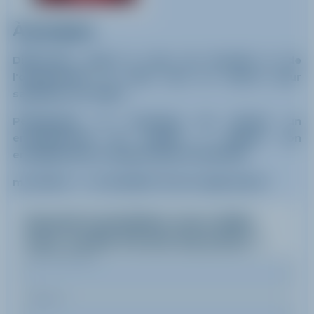
À propos
Diplomate, ayant le sens de l'accueil, et de
l'organisation, je mets tout en oeuvre pour
satisfaire son client.
Pédagogue, et soucieuse de donner un
enseignement de qualité, j' adapte son
enseignement à chaque type de clientèle.
ma devise : " Le ski plaisir tout en apprenant ".
Quand souhaitez-vous skier
avec
Cecile
Portet-bouchet
?
Nom de famille
Prénom