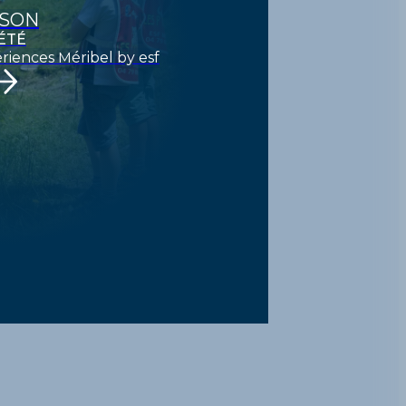
ISON
ÉTÉ
iences Méribel by esf