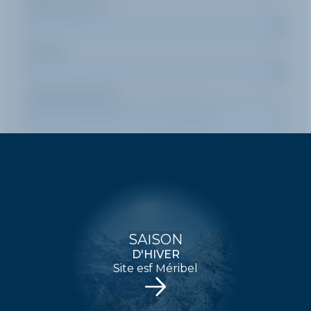
Durée d'un cours
Pratique
Message (optionnel)
ENVOYER
SAISON
D'HIVER
Site esf Méribel