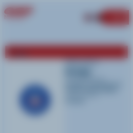
MÉRIBEL
MENU
Retour
Maryem
Rutge
Activités pratiquées
Ski alpin
,
Snowboard
et
Jardin d'enfant (Alpin)
Langues parlées
Français