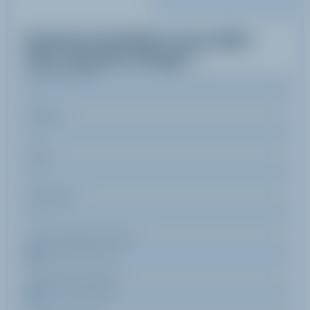
Quand souhaitez-vous skier
avec
Maryem
Rutge
?
Nom de famille
Prénom
Email
Téléphone
Date de début de séjour
Date de fin de séjour